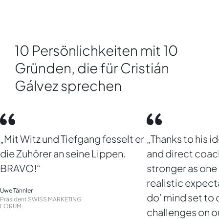
10 Persönlichkeiten mit 10
Gründen, die für Cristián
Gálvez sprechen
„Mit Witz und Tiefgang fesselt er
„Thanks to his id
die Zuhörer an seine Lippen.
and direct coa
BRAVO!“
stronger as one
realistic expect
Uwe Tännler
do’ mind set t
Präsident SWISS MARKETING
FORUM
challenges on ou