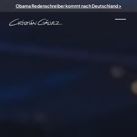
Skip to main content
Obama Redenschreiber kommt nach Deutschland >