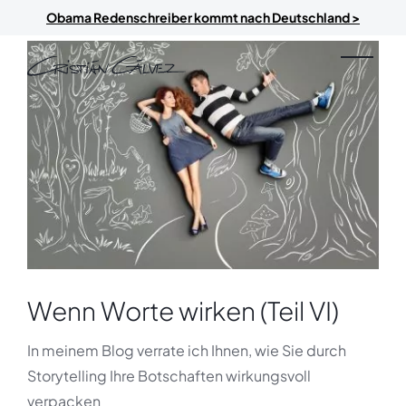
Skip to main content
Obama Redenschreiber kommt nach Deutschland >
Wenn Worte wirken (Teil VI)
In meinem Blog verrate ich Ihnen, wie Sie durch
Storytelling Ihre Botschaften wirkungsvoll
verpacken