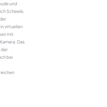
reude und
rich Scheele,
der
n virtuellen
sen mit
 Kamera. Das
 der
uch bei
reichen