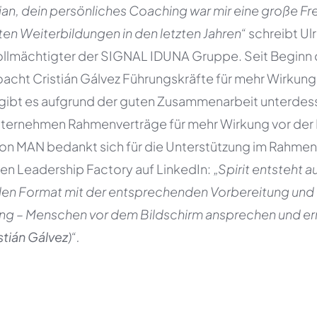
tian, dein persönliches Coaching war mir eine große F
ten Weiterbildungen in den letzten Jahren“
schreibt Ul
llmächtigter der SIGNAL IDUNA Gruppe. Seit Beginn 
cht Cristián Gálvez Führungskräfte für mehr Wirkung i
gibt es aufgrund der guten Zusammenarbeit unterdes
ternehmen Rahmenverträge für mehr Wirkung vor der
on MAN bedankt sich für die Unterstützung im Rahmen
len Leadership Factory auf LinkedIn:
„Spirit entsteht a
alen Format mit der entsprechenden Vorbereitung und
ing – Menschen vor dem Bildschirm ansprechen und er
tián Gálvez
)“.