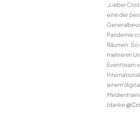
„
Lieber Cris
eine der bes
Generalbevo
Pandemie coa
Räumen. So 
mehreren Un
Eventteam v
Internationa
einem digit
Medientrain
(danke
@Cris