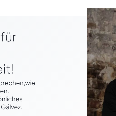
für
it!
sprechen,wie
nen.
önliches
 Gálvez.