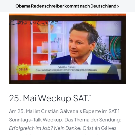
Skip to main content
Obama Redenschreiber kommt nach Deutschland >
25. Mai Weckup SAT.1
Am 25. Mai ist Cristián Gálvez als Experte im SAT.1
Sonntags-Talk Weckup. Das Thema der Sendung:
Erfolgreich im Job? Nein Danke!
Cristián Gálvez